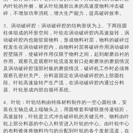
内叶轮的外侧，被从叶轮抛射出来的高速度物料冲击破
碎，不增加功率消耗，增大生产能力，提高破碎效率。
3、涡动破碎腔：涡动破碎腔的结构形状为上、下两段圆
柱体组成的环形空间，叶轮在涡动破碎腔内高速旋转，涡
动破碎腔内也能驻留物料，形成物料衬层，物料的破碎过
程发生在涡动破碎腔内，由物料衬层将破碎作用涡动破碎
腔壁隔开，使破碎作用仅限于物料之间，起到耐磨自衬的
作用。观察孔是观察叶轮流道发射口处耐磨块的磨损情况
及涡动破碎腔顶部衬板的磨损情况，破碎机工作时必须将
观察孔密封关严。分料器固定在涡动破碎腔的上部圆柱
段。叶轮高速旋转产生产流，在涡动破碎腔内通过分料
器、叶轮形成内部自循环系统。
4、叶轮：叶轮结构由特殊材料制作的一空心圆柱体，安
装在主轴总成上端轴头上，用圆锥套和键联接传递钮距，
高速旋转，叶轮是立式冲击破碎机的关键元件。物料由叶
轮上部分料器的中心入料管进入叶轮的中心。由叶轮中心
的布料锥体将物料均匀的分配到叶轮的各个发射流道，在