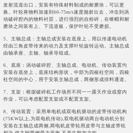
发射流道出口，安装有特殊材料制成的耐磨块，可以更
换。叶轮将物料加速到60-75m/s速度抛射出去，冲击到涡
动破碎腔内的物料衬层，进行强烈的自粉碎，在锥帽和耐
磨块之间装有上、下流道板，保护叶轮不受磨损。
5、主轴总成：主轴总成安装在底座上，用以传递电动机
经由三角皮带传来的动力及支撑叶轮旋转运动。主轴总成
由轴承座、主轴、轴承等组成。
6、底座：涡动破碎腔、主轴总成、电动机、传动装置均
安装在底坐上，底座结构形状，中部为四棱柱空间，四棱
柱空间的中心，用于安装主轴总成，两侧形成排料通道。
7、支架：根据破碎机工作场所不同一一露天作业或窒内
作业，可以考虑配置支架或不配置支架。
8、传动装置：采用单电机或双电机驱动的皮带传动机构
(75KW以上,为双电机传动),双电机驱动两台电动机分别
安装在主轴总成两侧,两电机皮带轮用皮带与主轴皮带轮
相边,使主轴两侧受力平衡,不产生附加力矩。