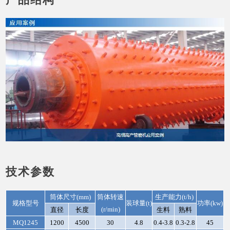
技术参数
筒体尺寸(mm)
筒体转速
生产能力(t/h)
规格型号
装球量(t)
功率(kw)
(r/min)
直径
长度
生料
熟料
MQ1245
1200
4500
30
4.8
0.4-3.8
0.3-2.8
45