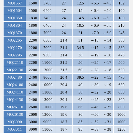
MQ1557
1500
5700
27
12.5
～5.5
～4.5
132
MQ1564
1500
6400
27
15
～6.4
～5.0
160
MQ1850
1830
5400
24
14.5
～6.0
～5.3
180
MQ1864
1800
6400
24
18.5
～6.9
～5.5
210
MQ1870
1800
7000
24
21
～7.0
～6.0
245
MQ2265
2200
6500
21.4
31
～15
～14
380
MQ2270
2200
7000
21.4
34.5
～17
～15
380
MQ2295
2200
9500
21.4
38
～19
～16
475
MQ22110
2200
11000
21.5
50
～25
～17
500
MQ22130
2200
13000
21.5
60
～28
～18
630
MQ2480
2400
8000
20.4
39.5
～22
～15
475
MQ24100
2400
10000
20.4
49
～30
～19
630
MQ24110
2400
11000
20.4
58
～32
～20
630
MQ24130
2400
13000
20.4
65
～45
～23
800
MQ26110
2600
11000
19.6
66
～46
～25
800
MQ26130
2600
13000
19.6
80
～50
～30
1000
MQ3090
3000
9000
18.7
85
～52
～31
1000
MQ3011
3000
11000
18.7
95
～58
～38
1250