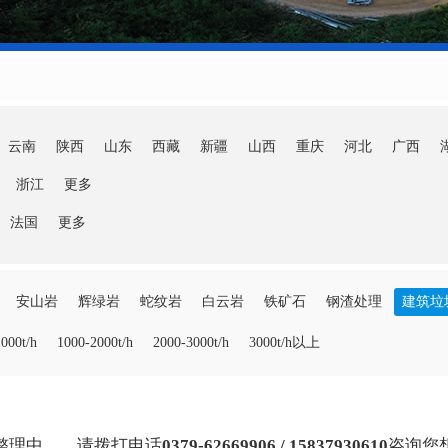
云南
陕西
山东
西藏
新疆
山西
重庆
河北
广西
浙江
更多
法国
更多
安山岩
辉绿岩
蛇纹岩
白云岩
铁矿石
钢渣处理
建筑垃
000t/h
1000-2000t/h
2000-3000t/h
3000t/h以上
整理中……请拨打电话
0379-62669906 / 15837930610
咨询您