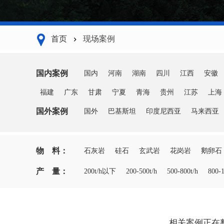
首页
现场案例
国内案例
国内
河南
湖南
四川
江西
安徽
福建
广东
甘肃
宁夏
青海
贵州
江苏
上海
国外案例
国外
巴基斯坦
印度尼西亚
马来西亚
物 料：
石灰岩
硅石
玄武岩
花岗岩
鹅卵石
产 量：
200t/h以下
200-500t/h
500-800t/h
800-1
相关案例正在