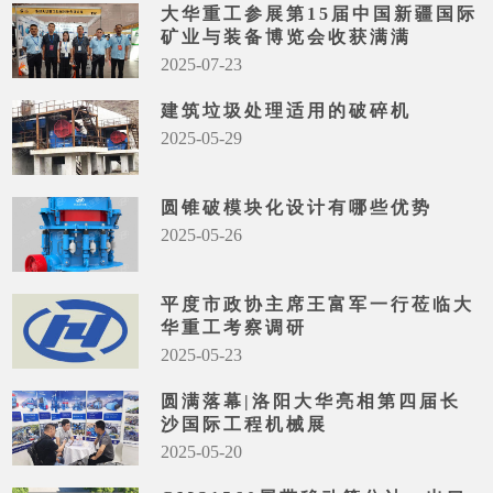
大华重工参展第15届中国新疆国际
矿业与装备博览会收获满满
2025-07-23
建筑垃圾处理适用的破碎机
2025-05-29
圆锥破模块化设计有哪些优势
2025-05-26
平度市政协主席王富军一行莅临大
华重工考察调研
2025-05-23
圆满落幕|洛阳大华亮相第四届长
沙国际工程机械展
2025-05-20